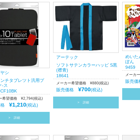
めいた
アーテック
ぽん
ソフトサテンカラーハッピ S黒
9459
(襟青)
バヤシ
メーカー
18641
6インチタブレツト汎用プ
販売
メーカー希望価格 ¥880(税込)
ケ-ス
¥700
販売価格
(税込)
TCF10BK
希望価格 ¥2,794(税込)
詳細
¥1,210
価格
(税込)
詳細