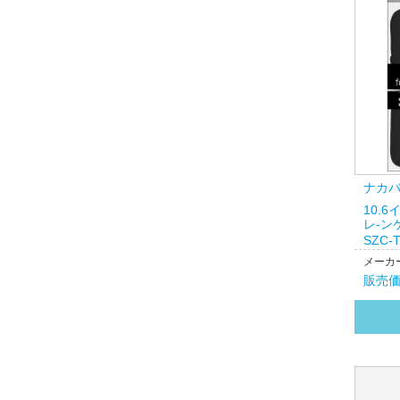
ナカ
10.
レ-ン
SZC-
メーカー
販売