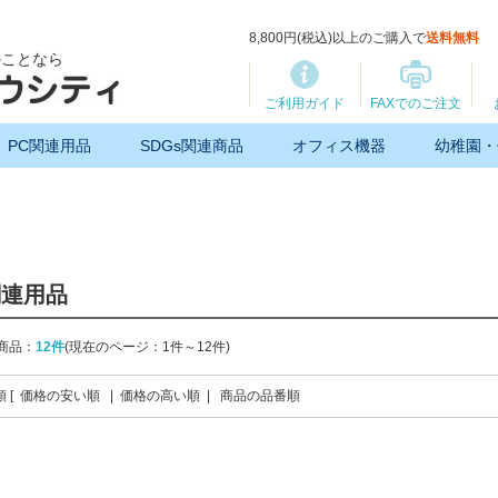
8,800円(税込)以上のご購入で
送料無料
のことなら
ご利用ガイド
FAXでのご注文
PC関連用品
SDGs関連商品
オフィス機器
幼稚園・
関連用品
商品：
12件
(現在のページ：1件～12件)
 [
価格の安い順
|
価格の高い順
|
商品の品番順