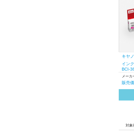
キヤ
インクタ
BCI-3
メーカー
販売
対象