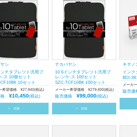
バヤシ
ナカバヤシ
キヤノ
6インチタブレツト汎用プ
10.6インチタブレツト汎用プ
インクタ
ケ-ス 10個セット
レ-ンケ-ス 100セット
BCI-3
TCF10BK 10セット
SZC-TCF10BK 100セット
メーカー希
希望価格 ¥27,940(税込)
メーカー希望価格 ¥279,400(税込)
販売
¥10,450
¥99,000
価格
(税込)
販売価格
(税込)
詳細
詳細