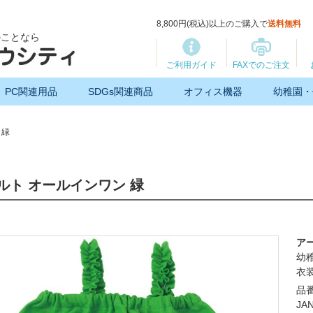
8,800円(税込)以上のご購入で
送料無料
のことなら
ご利用ガイド
FAXでのご注文
PC関連用品
SDGs関連商品
オフィス機器
幼稚園・
 緑
ルト オールインワン 緑
ア
幼
衣
品番
JA