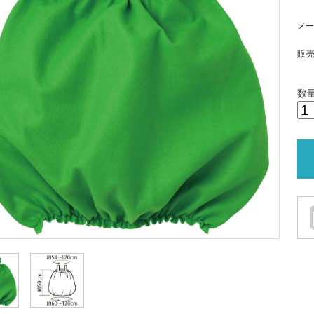
メー
販
数