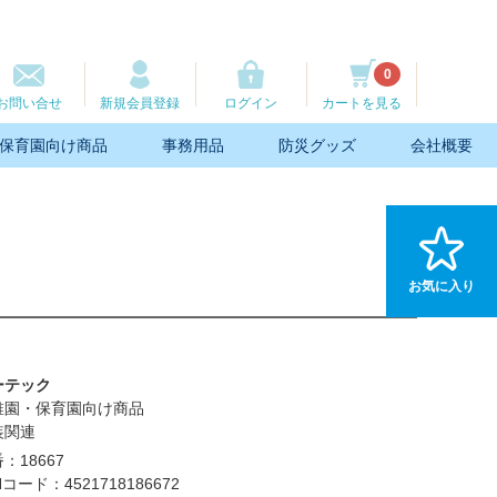
0
お問い合せ
新規会員登録
ログイン
カートを見る
保育園向け商品
事務用品
防災グッズ
会社概要
お気に入り
ーテック
稚園・保育園向け商品
装関連
：18667
Nコード：4521718186672