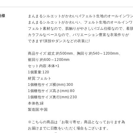
仕様
まんまるシルエットがかわいい!フェルト生地のオールインワン
まんまるシルエットがかわいい、フェルト生地のオールインワ
フェルト素材なので、肌触りがやさしい!ゴム仕様なので、着脱
カラフルなベースなので、バリエーション豊富な衣装作りが
できます!演技やダンスなどの衣装に!
商品サイズ:総丈:約500mm、胸回り:約540～1200mm、
裾回り:約600～1200mm
セット内容:本体×1
1個重量:120
材質:フェルト
1個梱包サイズ横(mm):300
1個梱包サイズ高さ(mm):80
1個梱包サイズ奥行(mm):230
本体色:緑
製造国:中国
※こちらの商品は「お取り寄せ」商品となっております為
お届けまでに日数をいただく場合もございます。