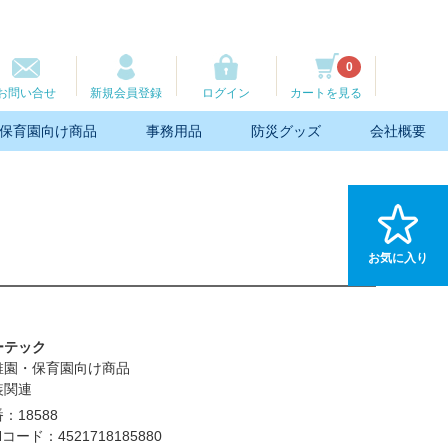
0
お問い合せ
新規会員登録
ログイン
カートを見る
保育園向け商品
事務用品
防災グッズ
会社概要
お気に入り
ーテック
稚園・保育園向け商品
装関連
：18588
Nコード：4521718185880