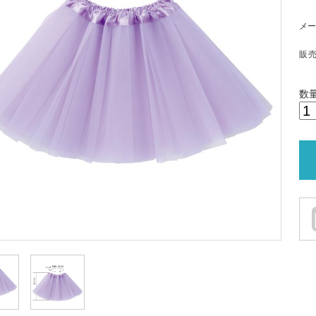
メー
販
数