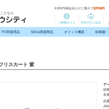
8,800円(税込)以上のご購入で
送料無料
のことなら
ご利用ガイド
FAXでのご注文
PC関連用品
SDGs関連商品
オフィス機器
幼稚園・
フリスカート 紫
ア
幼
衣
品番
JA