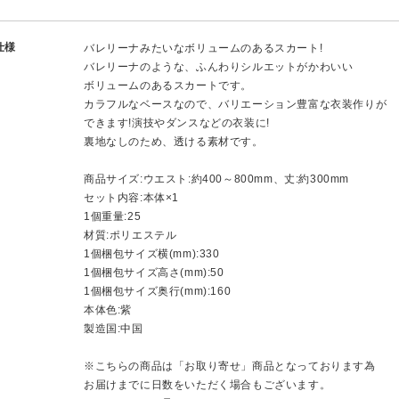
仕様
バレリーナみたいなボリュームのあるスカート!
バレリーナのような、ふんわりシルエットがかわいい
ボリュームのあるスカートです。
カラフルなベースなので、バリエーション豊富な衣装作りが
できます!演技やダンスなどの衣装に!
裏地なしのため、透ける素材です。
商品サイズ:ウエスト:約400～800mm、丈:約300mm
セット内容:本体×1
1個重量:25
材質:ポリエステル
1個梱包サイズ横(mm):330
1個梱包サイズ高さ(mm):50
1個梱包サイズ奥行(mm):160
本体色:紫
製造国:中国
※こちらの商品は「お取り寄せ」商品となっております為
お届けまでに日数をいただく場合もございます。